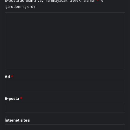
E-posta adresiniz yayınlanmayacak.
Gerekli alanlar
*
ile
işaretlenmişlerdir
Y
o
r
u
m
*
Ad
*
E-posta
*
İnternet sitesi