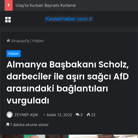
Ulaş’ta Kurban Bayramı Kutlandı
Menü
Anasayfa
/
Haber
Haber
Almanya Başbakanı Scholz,
darbeciler ile aşırı sağcı AfD
arasındaki bağlantıları
vurguladı
ZEYNEP AŞIK
Aralık 12, 2022
0
22
1 dakika okuma süresi