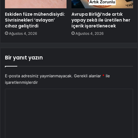
Eskiden füze mühendisiydi:
Avrupa Birliği’nde artık
Sivrisinekleri ‘avlayan’
yapay zekâ ile üretilen her
cihaz geliştirdi
içerik işaretlenecek
Ağustos 4, 2026
Ağustos 4, 2026
Bir yanıt yazın
E-posta adresiniz yayınlanmayacak.
Gerekli alanlar
*
ile
işaretlenmişlerdir
Y
o
r
u
m