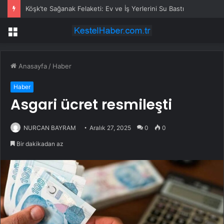
Köşk’te Sağanak Felaketi: Ev ve İş Yerlerini Su Bastı
Menü
Anasayfa
/
Haber
Haber
Asgari ücret resmileşti
NURCAN BAYRAM
Aralık 27, 2025
0
0
Bir dakikadan az