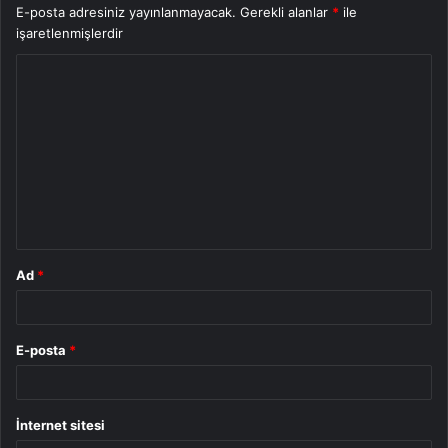
E-posta adresiniz yayınlanmayacak.
Gerekli alanlar
*
ile
işaretlenmişlerdir
Y
o
r
u
m
*
Ad
*
E-posta
*
İnternet sitesi