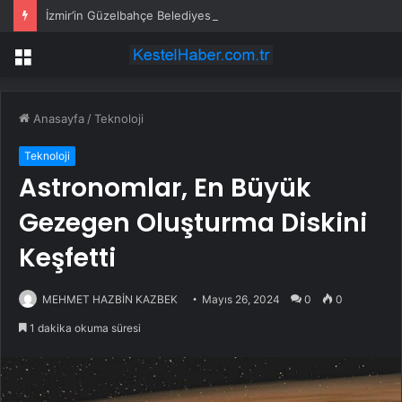
İzmir’in Güzelbahçe Belediyesi’ne operasyon! CHP’li Başkan Mustafa Günay dahil, çok sayıda gözaltı var
Menü
Anasayfa
/
Teknoloji
Teknoloji
Astronomlar, En Büyük
Gezegen Oluşturma Diskini
Keşfetti
MEHMET HAZBİN KAZBEK
Mayıs 26, 2024
0
0
1 dakika okuma süresi