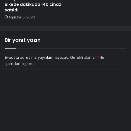
ülkede dakikada 140 cihaz
satıldı!
Ağustos 5, 2026
Bir yanıt yazın
E-posta adresiniz yayınlanmayacak.
Gerekli alanlar
*
ile
işaretlenmişlerdir
Y
o
r
u
m
*