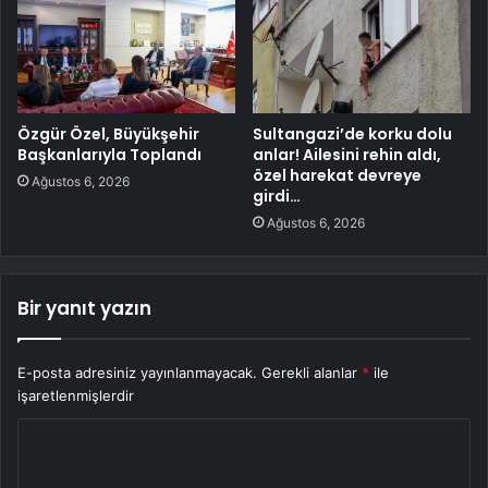
Özgür Özel, Büyükşehir
Sultangazi’de korku dolu
Başkanlarıyla Toplandı
anlar! Ailesini rehin aldı,
özel harekat devreye
Ağustos 6, 2026
girdi…
Ağustos 6, 2026
Bir yanıt yazın
E-posta adresiniz yayınlanmayacak.
Gerekli alanlar
*
ile
işaretlenmişlerdir
Y
o