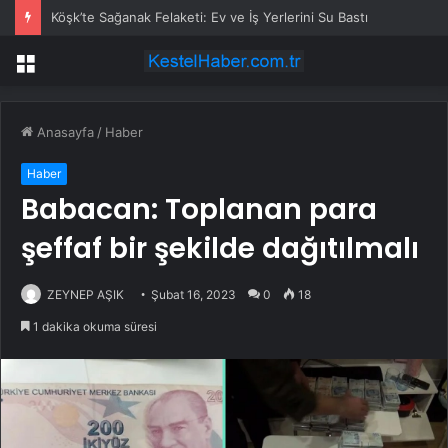
Köşk’te Sağanak Felaketi: Ev ve İş Yerlerini Su Bastı
Menü
Anasayfa
/
Haber
Haber
Babacan: Toplanan para
şeffaf bir şekilde dağıtılmalı
ZEYNEP AŞIK
Şubat 16, 2023
0
18
1 dakika okuma süresi