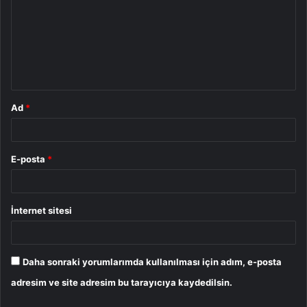
r
u
m
*
Ad
*
E-posta
*
İnternet sitesi
Daha sonraki yorumlarımda kullanılması için adım, e-posta
adresim ve site adresim bu tarayıcıya kaydedilsin.