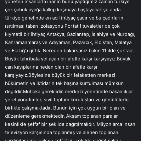
yöneten insanlarla inanın bunu yaptığımız zaman türkiye
çok çabuk ayağa kalkıp koşmaya başlayacak şu anda
türkiye genelinde en acil ihtiyaç çadır ve bu çadırların
ısıtılması taban izolasyonu Portatif tuvaletler de çok
kıymetli bir ihtiyaç Antakya, Gaziantep, İslahiye ve Nurdağı,
Kahramanmaraş ve Adıyaman, Pazarcık, Elbistan, Malatya
ve Elazığ’a gittik. Nereden bakarsanız bakın 11 ilde şok var.
Büyük tahribata yol açan bir afetle karşı karşıyayız.Büyük
can kayıplarına neden olan bir afetle karşı
karşıyayız.Böylesine büyük bir felaketten merkezi
hükümetin ve iktidarın tek başına kurtulması mümkün
değildir.Mutlaka gereklidir. merkezi yönetimde bakanlıklar
yerel yönetimler, sivil toplum kuruluşları ve gönüllülerle
birlikte çalışmaktadır. Bunun için çok uygun bir plan ve
düzenleme gerekmektedir. Akşam toplanan paralar
kesinlikle şeffaf bir şekilde dağıtılmalıdır. Milyonlarca insan
televizyon karşısında toplanmış ve alenen toplanan
yardımlar yine açık ve şeffaf bir şekilde dağıtılmalıdır.