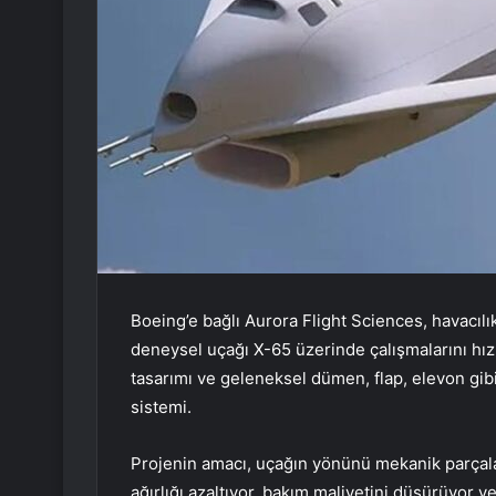
Boeing’e bağlı Aurora Flight Sciences, havacıl
deneysel uçağı X-65 üzerinde çalışmalarını hızl
tasarımı ve geleneksel dümen, flap, elevon gibi
sistemi.
Projenin amacı, uçağın yönünü mekanik parçala
ağırlığı azaltıyor, bakım maliyetini düşürüyor ve