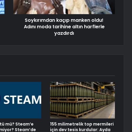
Soykırımdan kaçıp manken oldu!
Adını moda tarihine altın harflerle
yazdırdı
tü mü? Steam’e
155 milimetrelik top mermileri
lmiyor? Steam’de
için dev tesis kurdular: Ayda