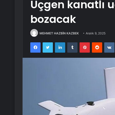
Üçgen kanatlı 
bozacak
MEHMET HAZBİN KAZBEK
Aralık 9, 2025
Facebook
Twitter
LinkedIn
Tumblr
Pinterest
Reddit