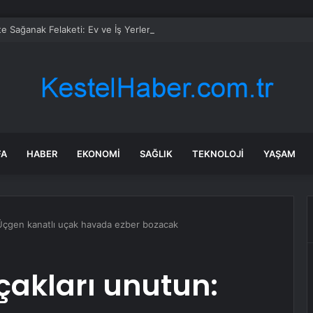
te Sağanak Felaketi: Ev ve İş Yerlerini Su Bastı
FA
HABER
EKONOMI
SAĞLIK
TEKNOLOJI
YAŞAM
: Üçgen kanatlı uçak havada ezber bozacak
uçakları unutun: