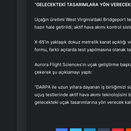
“GELECEKTEKİ TASARIMLARA YÖN VERECEK
Uçağın üretimi West Virginia’daki Bridgeport t
hazır hale getirildi; aktif hava akımı kontrol 
X-65’in yaklaşık dokuz metrelik kanat açıklığı 
formu, farklı açılarda test yapılmasına olanak t
Aurora Flight Sciences’ın uçak geliştirme başk
çekerek şu açıklamayı yaptı:
“DARPA ile uzun yıllara dayanan iş birliğimiz
uçuş testlerinde aktif hava akımı teknolojisini
gelecekteki uçak tasarımlarına yön verecek kalıc
Facebook
Twitter
LinkedIn
Tumblr
Pint