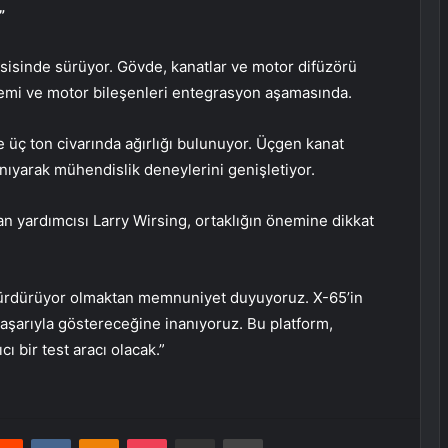
”
esisinde sürüyor. Gövde, kanatlar ve motor difüzörü
sistemi ve motor bileşenleri entegrasyon aşamasında.
ve üç ton civarında ağırlığı bulunuyor. Üçgen kanat
anıyarak mühendislik deneylerini genişletiyor.
an yardımcısı Larry Wirsing, ortaklığın önemine dikkat
i sürdürüyor olmaktan memnuniyet duyuyoruz. X-65’in
 başarıyla göstereceğine inanıyoruz. Bu platform,
ı bir test aracı olacak.”
erest
Reddit
VKontakte
Odnoklassniki
Pocket
E-Posta ile paylaş
Yazdır