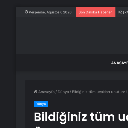
Köşk’
Perşembe, Ağustos 6 2026
Son Dakika Haberleri
ANASAY
Anasayfa
/
Dünya
/
Bildiğiniz tüm uçakları unutun
Dünya
Bildiğiniz tüm 