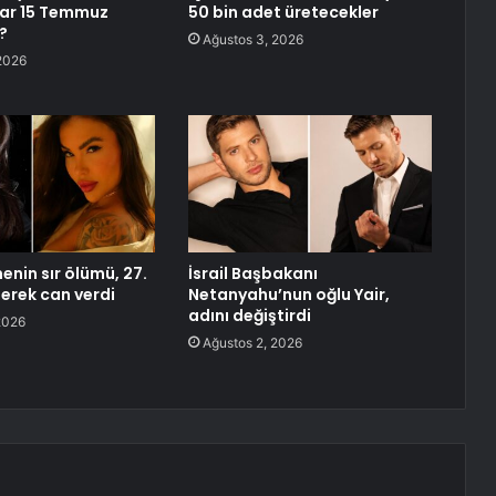
var 15 Temmuz
50 bin adet üretecekler
?
Ağustos 3, 2026
2026
enin sır ölümü, 27.
İsrail Başbakanı
erek can verdi
Netanyahu’nun oğlu Yair,
adını değiştirdi
2026
Ağustos 2, 2026