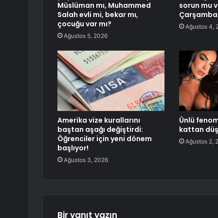
Müslüman mı, Muhammed
sorun mu 
Salah evli mi, bekar mı,
Çarşamba
çocuğu var mı?
Ağustos 4, 
Ağustos 5, 2026
Amerika vize kurallarını
Ünlü fenom
baştan aşağı değiştirdi:
kattan düş
Öğrenciler için yeni dönem
Ağustos 2, 
başlıyor!
Ağustos 3, 2026
Bir yanıt yazın