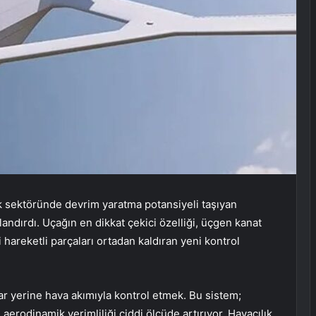
ık sektöründe devrim yaratma potansiyeli taşıyan
andırdı. Uçağın en dikkat çekici özelliği, üçgen kanat
 hareketli parçaları ortadan kaldıran yeni kontrol
r yerine hava akımıyla kontrol etmek. Bu sistem;
 aerodinamik verimliliği ciddi ölçüde artırıyor. Havacılık