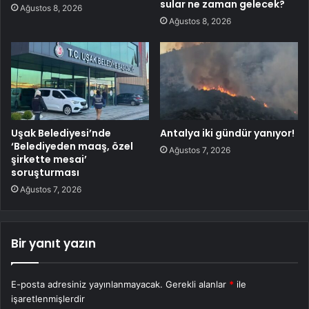
sular ne zaman gelecek?
Ağustos 8, 2026
Ağustos 8, 2026
Uşak Belediyesi’nde
Antalya iki gündür yanıyor!
‘Belediyeden maaş, özel
Ağustos 7, 2026
şirkette mesai’
soruşturması
Ağustos 7, 2026
Bir yanıt yazın
E-posta adresiniz yayınlanmayacak.
Gerekli alanlar
*
ile
işaretlenmişlerdir