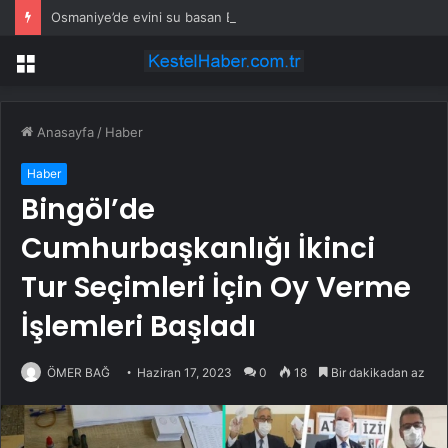
Osmaniye’de evini su basan Elif Akıncı: 10 kişi suyun içinde kaldık
Menü
Anasayfa
/
Haber
Haber
Bingöl’de
Cumhurbaşkanlığı İkinci
Tur Seçimleri İçin Oy Verme
İşlemleri Başladı
ÖMER BAĞ
Haziran 17, 2023
0
18
Bir dakikadan az