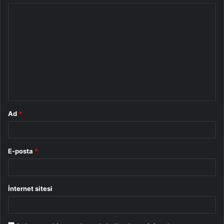
Y
o
r
u
m
*
Ad
*
E-posta
*
İnternet sitesi