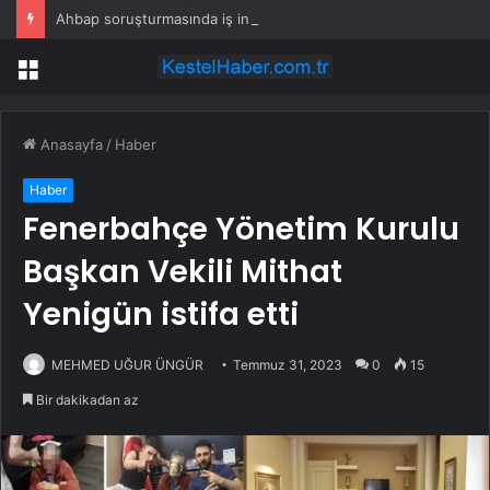
Ahbap soruşturmasında iş insanı Hüseyin Başaran’a tutuklama talebi
Menü
Anasayfa
/
Haber
Haber
Fenerbahçe Yönetim Kurulu
Başkan Vekili Mithat
Yenigün istifa etti
MEHMED UĞUR ÜNGÜR
Temmuz 31, 2023
0
15
Bir dakikadan az