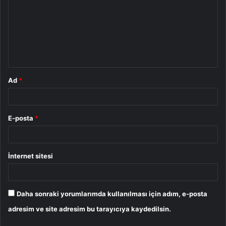
r
u
m
*
Ad
*
E-posta
*
İnternet sitesi
Daha sonraki yorumlarımda kullanılması için adım, e-posta
adresim ve site adresim bu tarayıcıya kaydedilsin.