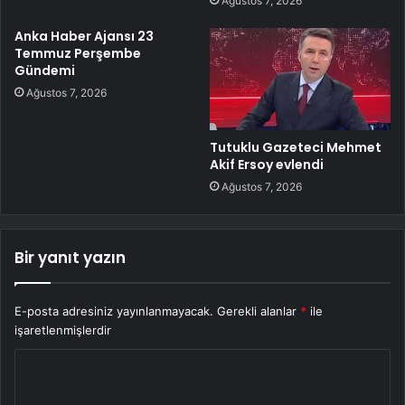
Ağustos 7, 2026
Anka Haber Ajansı 23
Temmuz Perşembe
Gündemi
Ağustos 7, 2026
Tutuklu Gazeteci Mehmet
Akif Ersoy evlendi
Ağustos 7, 2026
Bir yanıt yazın
E-posta adresiniz yayınlanmayacak.
Gerekli alanlar
*
ile
işaretlenmişlerdir
Y
o