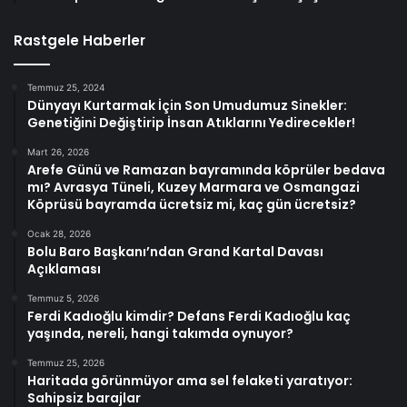
Rastgele Haberler
Temmuz 25, 2024
Dünyayı Kurtarmak İçin Son Umudumuz Sinekler:
Genetiğini Değiştirip İnsan Atıklarını Yedirecekler!
Mart 26, 2026
Arefe Günü ve Ramazan bayramında köprüler bedava
mı? Avrasya Tüneli, Kuzey Marmara ve Osmangazi
Köprüsü bayramda ücretsiz mi, kaç gün ücretsiz?
Ocak 28, 2026
Bolu Baro Başkanı’ndan Grand Kartal Davası
Açıklaması
Temmuz 5, 2026
Ferdi Kadıoğlu kimdir? Defans Ferdi Kadıoğlu kaç
yaşında, nereli, hangi takımda oynuyor?
Temmuz 25, 2026
Haritada görünmüyor ama sel felaketi yaratıyor:
Sahipsiz barajlar