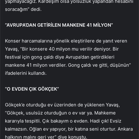
yapmayacağız. Kardeşim olsa yolsuzluk yapandan hesabını
soracağım” dedi.
“AVRUPA’DAN GETİRİLEN MANKENE 41 MİLYON”
Konser harcamalarına yönelik eleştirilere de yanıt veren
Yavaş, “Bir konsere 40 milyon mu verilir deniyor. Bir
festival için gong çaldı diye Avrupa’dan getirdikleri
mankene 41 milyon verdiler. Gong çaldı ve gitti, düşünün”
ifadelerini kullandı.
“O EVDEN ÇIK GÖKÇEK”
Gökçek’e oturduğu ev üzerinden de yüklenen Yavaş,
“Gökçek, usulsüz oturduğun o ev var ya. Mahkeme
kararıyla tespitli. Çık bakayım o evden. Hadi çık! Evsiz
kalmazsın. Oğlan ev yapıyor, bir katına seni oturtur. Ankara
halkının malını geri ver” diye konuştu.