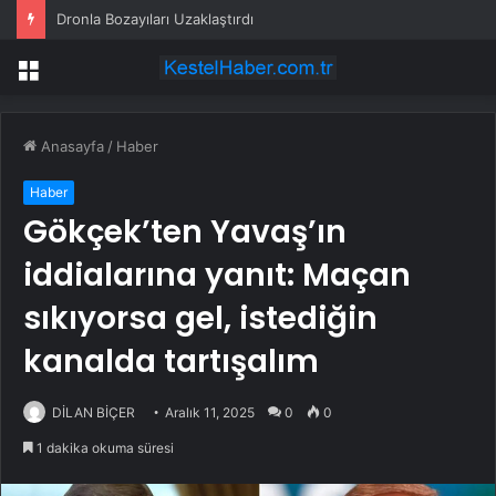
Dronla Bozayıları Uzaklaştırdı
Menü
Anasayfa
/
Haber
Haber
Gökçek’ten Yavaş’ın
iddialarına yanıt: Maçan
sıkıyorsa gel, istediğin
kanalda tartışalım
DİLAN BİÇER
Aralık 11, 2025
0
0
1 dakika okuma süresi