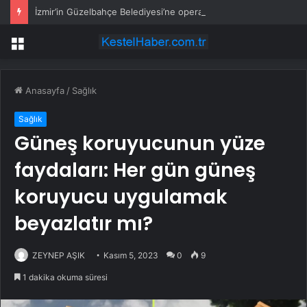
İzmir’in Güzelbahçe Belediyesi’ne operasyon! CHP’li Başkan Mustafa Günay dahil, çok sayıda gözaltı var
Menü
Anasayfa
/
Sağlık
Sağlık
Güneş koruyucunun yüze
faydaları: Her gün güneş
koruyucu uygulamak
beyazlatır mı?
ZEYNEP AŞIK
Kasım 5, 2023
0
9
1 dakika okuma süresi