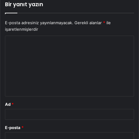
Bir yanıt yazın
E-posta adresiniz yayınlanmayacak.
Gerekli alanlar
*
ile
işaretlenmişlerdir
Y
o
r
u
m
*
Ad
*
E-posta
*