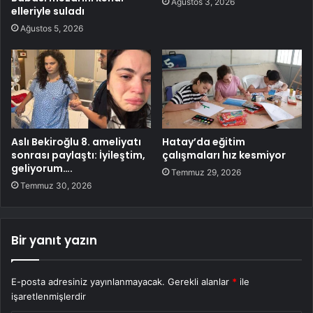
Ağustos 3, 2026
elleriyle suladı
Ağustos 5, 2026
Aslı Bekiroğlu 8. ameliyatı
Hatay’da eğitim
sonrası paylaştı: İyileştim,
çalışmaları hız kesmiyor
geliyorum….
Temmuz 29, 2026
Temmuz 30, 2026
Bir yanıt yazın
E-posta adresiniz yayınlanmayacak.
Gerekli alanlar
*
ile
işaretlenmişlerdir