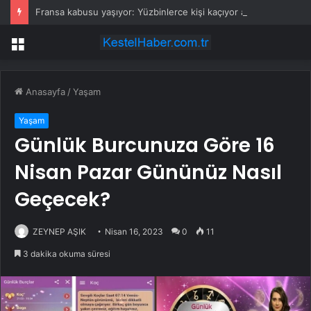
Fransa kabusu yaşıyor: Yüzbinlerce kişi kaçıyor alevler kovalıyor
Menü
Anasayfa
/
Yaşam
Yaşam
Günlük Burcunuza Göre 16
Nisan Pazar Gününüz Nasıl
Geçecek?
ZEYNEP AŞIK
Nisan 16, 2023
0
11
3 dakika okuma süresi