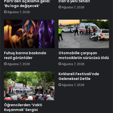
Parti’den açıklama geldi:
İran’a yeni tehdit
‘Bu logo değişecek’
Ağustos 7, 2026
Ağustos 7, 2026
Fuhuş barına baskında
Otomobille çarpışan
rezil görüntüler
motosikletin sürücüsü öldü
Ağustos 7, 2026
Ağustos 7, 2026
Kırklareli Festivali’nde
Geleneksel Defile
Ağustos 7, 2026
Öğrencilerden ‘Vakti
Kuşanmak’ Sergisi