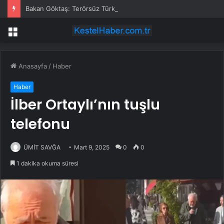
Bakan Göktaş: Terörsüz Türkiye tarihi bir adımdır
Menü
Anasayfa
/
Haber
Haber
İlber Ortaylı’nın tuşlu
telefonu
ÜMİT SAVĞA
Mart 9, 2025
0
0
1 dakika okuma süresi