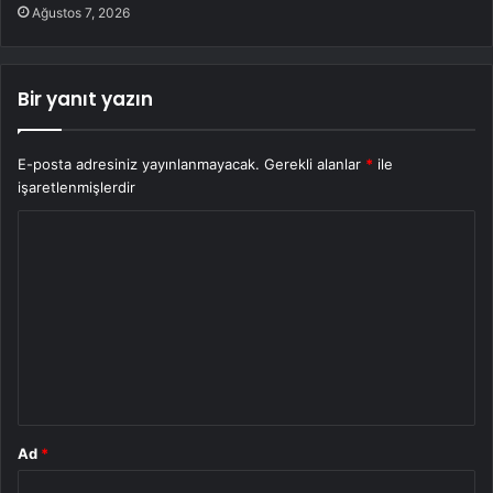
Ağustos 7, 2026
Bir yanıt yazın
E-posta adresiniz yayınlanmayacak.
Gerekli alanlar
*
ile
işaretlenmişlerdir
Y
o
r
u
m
*
Ad
*