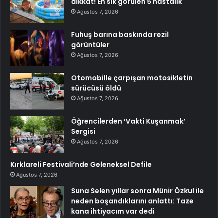
dikkat! En sık görülen 5 hastalık
Ağustos 7, 2026
Fuhuş barına baskında rezil
görüntüler
Ağustos 7, 2026
Otomobille çarpışan motosikletin
sürücüsü öldü
Ağustos 7, 2026
Öğrencilerden ‘Vakti Kuşanmak’
Sergisi
Ağustos 7, 2026
Kırklareli Festivali’nde Geleneksel Defile
Ağustos 7, 2026
Suna Selen yıllar sonra Münir Özkul ile
neden boşandıklarını anlattı: Taze
kana ihtiyacım var dedi