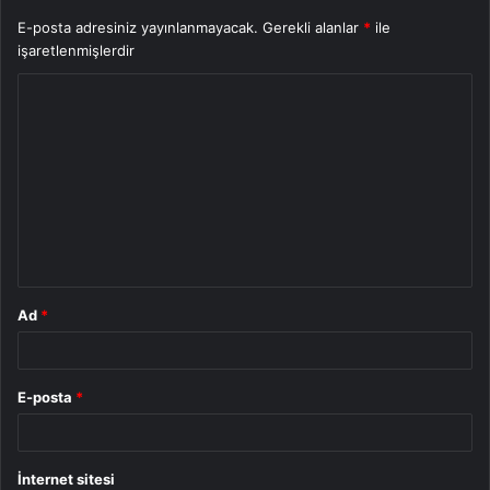
E-posta adresiniz yayınlanmayacak.
Gerekli alanlar
*
ile
işaretlenmişlerdir
Y
o
r
u
m
*
Ad
*
E-posta
*
İnternet sitesi