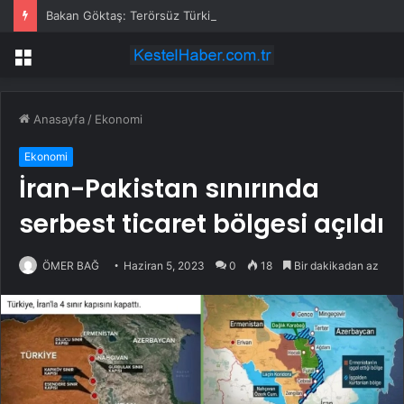
Bakan Göktaş: Terörsüz Türkiye tarihi bir adımdır
Menü
Anasayfa
/
Ekonomi
Ekonomi
İran-Pakistan sınırında
serbest ticaret bölgesi açıldı
ÖMER BAĞ
Haziran 5, 2023
0
18
Bir dakikadan az