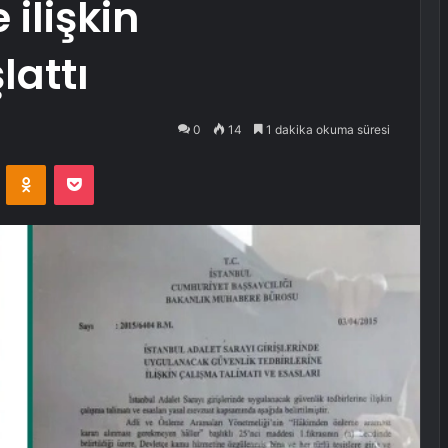
 ilişkin
lattı
0
14
1 dakika okuma süresi
VKontakte
Odnoklassniki
Pocket