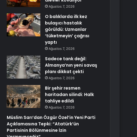
alevler kovalıyor
Ağustos 7, 2026
O balıklarda ilk kez
bulaşıcı hastalık
görüldü: Uzmanlar
‘tüketmeyin’ çağrısı
yaptı
Ağustos 7, 2026
Sadece tank değil:
Almanya’nın yeni savaş
planı dikkat çekti
Ağustos 7, 2026
Bir şehir resmen
haritadan silindi: Halk
tahliye edildi
Ağustos 7, 2026
Müslim Sarı’dan Özgür Özel’in Yeni Parti
Açıklamasına Tepki: “Atatürk’ün
Partisinin Bölünmesine İzin
Vermeyeceğiz”