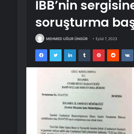
İBB’nin sergisine
soruşturma baş
MEHMED UĞUR ÜNGÜR
Eylül 7, 2023
Facebook
Twitter
LinkedIn
Tumblr
Pinterest
Reddit