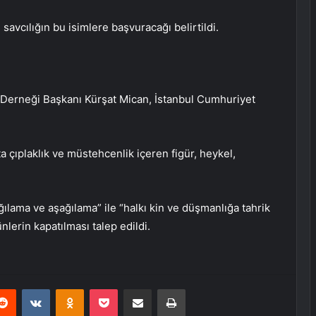
avcılığın bu isimlere başvuracağı belirtildi.
 Derneği Başkanı Kürşat Mican, İstanbul Cumhuriyet
a çıplaklık ve müstehcenlik içeren figür, heykel,
ağılama ve aşağılama” ile “halkı kin ve düşmanlığa tahrik
nlerin kapatılması talep edildi.
erest
Reddit
VKontakte
Odnoklassniki
Pocket
E-Posta ile paylaş
Yazdır