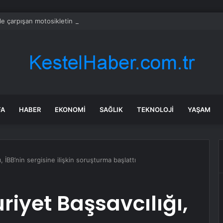
le çarpışan motosikletin sürücüsü öldü
FA
HABER
EKONOMI
SAĞLIK
TEKNOLOJI
YAŞAM
 İBB’nin sergisine ilişkin soruşturma başlattı
iyet Başsavcılığı,