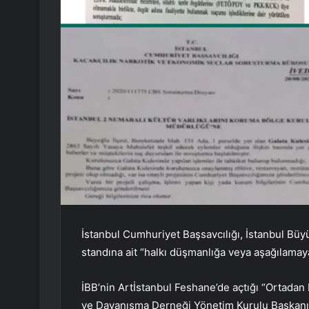
İstanbul Cumhuriyet Başsavcılığı, İstanbul Büy
standına ait “halkı düşmanlığa veya aşağılamaya
İBB’nin Artİstanbul Feshane’de açtığı “Ortadan 
ve Dayanışma Derneği Yönetim Kurulu Başkanı 