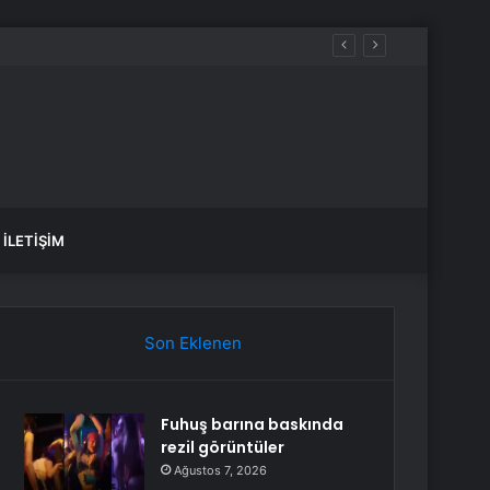
İLETIŞIM
Son Eklenen
Fuhuş barına baskında
rezil görüntüler
Ağustos 7, 2026