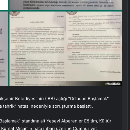
ükşehir Belediyesi’nin (İBB) açtığı “Ortadan Başlamak”
 tahrik” hatası nedeniyle soruşturma başlattı.
Başlamak” standına ait Yesevi Alperenler Eğitim, Kültür
Kürşat Mican’ın hata ihbarı üzerine Cumhuriyet