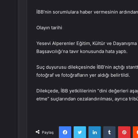
İBB’nin sorumlulara haber vermesinin ardından s
Olayın tarihi
Yesevi Alperenler Eğitim, Kültür ve Dayanışma
Başsavcılığı’na tavır konusunda hata yaptı.
Suç duyurusu dilekçesinde İBB’nin açtığı stantt
fotoğraf ve fotoğrafların yer aldığı belirtildi.
Dilekçede, İBB yetkililerinin “dini değerleri aş
etme” suçlarından cezalandırılması, ayrıca tribü
Facebook
Twitter
LinkedIn
Tumblr
Pint
Paylaş