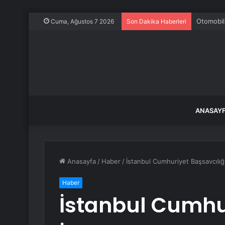
Otomobil
Cuma, Ağustos 7 2026
Son Dakika Haberleri
ANASAY
Anasayfa
/
Haber
/
İstanbul Cumhuriyet Başsavcılığı,
Haber
İstanbul Cumhur