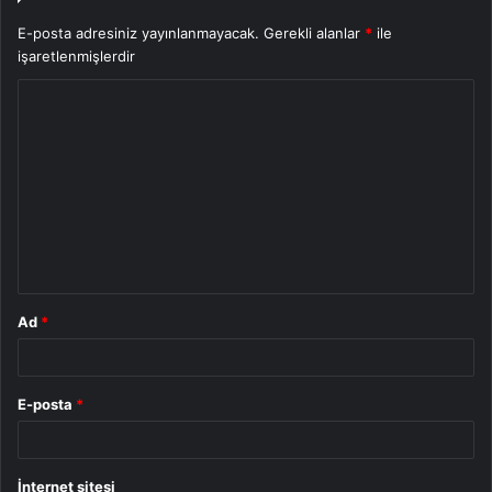
E-posta adresiniz yayınlanmayacak.
Gerekli alanlar
*
ile
işaretlenmişlerdir
Y
o
r
u
m
*
Ad
*
E-posta
*
İnternet sitesi