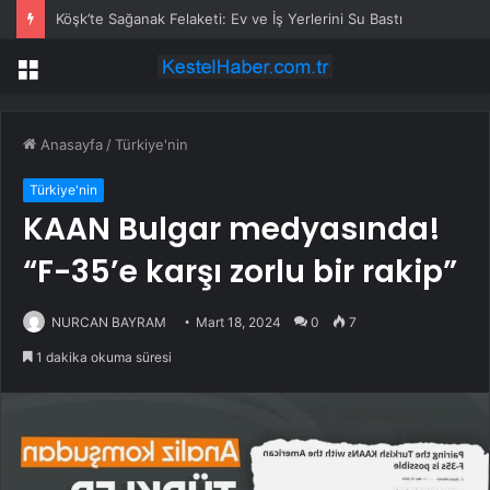
Köşk’te Sağanak Felaketi: Ev ve İş Yerlerini Su Bastı
Menü
Anasayfa
/
Türkiye'nin
Türkiye'nin
KAAN Bulgar medyasında!
“F-35’e karşı zorlu bir rakip”
NURCAN BAYRAM
Mart 18, 2024
0
7
1 dakika okuma süresi