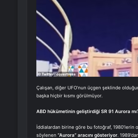
Çalışan, diğer UFO’nun üçgen şeklinde olduğun
başka hiçbir kısmı görülmüyor.
ABD hükümetinin geliştirdiği SR 91 Aurora mı
İddialardan birine göre bu fotoğraf, 1980’lerin 
söylenen
“Aurora” aracını gösteriyor
. 1989’dan