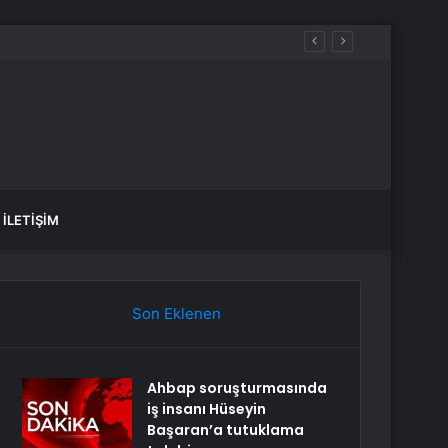
ecek, sular ne zaman gelecek?
İLETIŞIM
Son Eklenen
Ahbap soruşturmasında
iş insanı Hüseyin
Başaran’a tutuklama