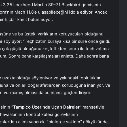
ach 3.35 Lockheed Martin SR-71 Blackbird gemisinin
rora’nın Mach 11.8’e ulaşabileceğini iddia ediyor. Ancak
ir hiçbir kanıt bulunmuyor.
 üssüne ve bu üsteki varlıkların koruyucuları olduğunu
i söylüyor: “Teçhizatım buraya kısa bir süre önce geldi.
n çok güçlü olduğunu keşfettikten sonra iki teçhizatımız
tum. Sonra bana karşılaşmaları anlattı. Daha sonra bana
 uzakta olduğu söyleniyor ve yakındaki topluluklar,
uğuna ve onları doğal afetlerden koruduğuna inanıyor. Ve
ın vurmamış olması da bu inancı güçlendiriyor.
sinin “
Tampico Üzerinde Uçan Daireler
” manşetiyle
havaalanının kontrol kulesi görevlisinin
lerden alıntı yaparak, “binlerce sakinin” gökyüzünde