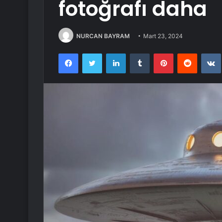
fotoğrafı daha
NURCAN BAYRAM
Mart 23, 2024
Facebook
Twitter
LinkedIn
Tumblr
Pinterest
Reddit