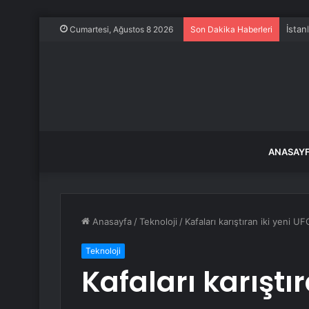
İstan
Cumartesi, Ağustos 8 2026
Son Dakika Haberleri
ANASAY
Anasayfa
/
Teknoloji
/
Kafaları karıştıran iki yeni U
Teknoloji
Kafaları karıştı