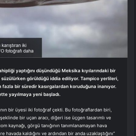
 sahipliği yaptığını düşündüğü Meksika kıyılarındaki bir
süzülürken görüldüğü iddia ediliyor. Tampico yerlileri,
n fazla bir süredir kasırgalardan koruduğuna inanıyor.
ette yayılmaya yeni başladı.
n bir üyesi iki fotoğraf çekti. Bu fotoğraflardan biri,
 şeklinde bir uçan aracı, diğeri ise üçgen tasarımlı ve
ail.com kaynağı, görgü tanığının tanımlanamayan hava
üre havada kaldığını ve ardından bir anda uzaklaştığını”