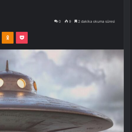
0
9
2 dakika okuma süresi
VKontakte
Odnoklassniki
Pocket