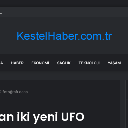
bul ŞİLE su kesintisi! 24-25 Temmuz İSKİ Şile su kesintisi ne zaman bit
FA
HABER
EKONOMI
SAĞLIK
TEKNOLOJI
YAŞAM
FO fotoğrafı daha
ran iki yeni UFO