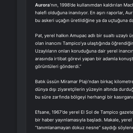
Aurora
’nın, 1998’de kullanımdan kaldırılan M
halefi olduğuna inanılıyor. En aşırı raporlar, Au
bu askeri uçağın üretildiğine ya da uçtuğuna da
Pat, yerel halkın Amupac adlı bir sualtı uzaylı
olan inancını Tampico’ya ulaştığında öğrendiğin
Uzaylıların onları koruduğuna dair yerel inancı
arasında irtibat görevi yapan bir adamla konuş
görüntüleri gönderdi.”
Batık üssün Miramar Plajı’ndan birkaç kilometre
dünya dışı ziyaretçilerin yüzeyin altında durd
bu süre zarfında bölgeyi herhangi bir kasırgan
Efsane, 1967’de yerel El Sol de Tampico gazete
bir haber yayınlamasıyla başladı. Makale, yerel 
“tanımlanamayan dokuz nesne” saydığı söylenen