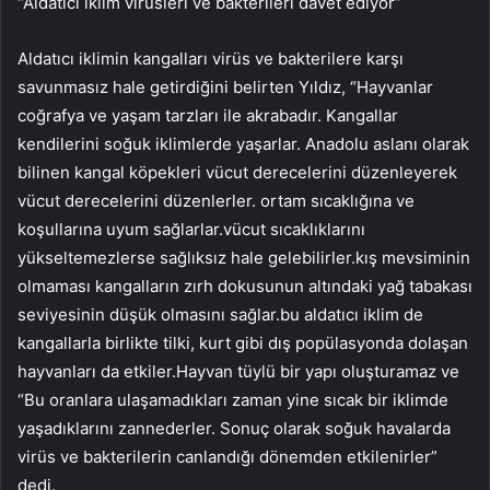
“Aldatıcı iklim virüsleri ve bakterileri davet ediyor”
Aldatıcı iklimin kangalları virüs ve bakterilere karşı
savunmasız hale getirdiğini belirten Yıldız, “Hayvanlar
coğrafya ve yaşam tarzları ile akrabadır. Kangallar
kendilerini soğuk iklimlerde yaşarlar. Anadolu aslanı olarak
bilinen kangal köpekleri vücut derecelerini düzenleyerek
vücut derecelerini düzenlerler. ortam sıcaklığına ve
koşullarına uyum sağlarlar.vücut sıcaklıklarını
yükseltemezlerse sağlıksız hale gelebilirler.kış mevsiminin
olmaması kangalların zırh dokusunun altındaki yağ tabakası
seviyesinin düşük olmasını sağlar.bu aldatıcı iklim de
kangallarla birlikte tilki, kurt gibi dış popülasyonda dolaşan
hayvanları da etkiler.Hayvan tüylü bir yapı oluşturamaz ve
“Bu oranlara ulaşamadıkları zaman yine sıcak bir iklimde
yaşadıklarını zannederler. Sonuç olarak soğuk havalarda
virüs ve bakterilerin canlandığı dönemden etkilenirler”
dedi.