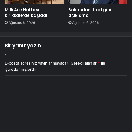
Milli Aile Haftası
Bakandan itiraf gibi
Kırıkkale’de başladı
açıklama
Ağustos 6, 2026
Ağustos 6, 2026
Bir yanıt yazın
E-posta adresiniz yayınlanmayacak.
Gerekli alanlar
*
ile
işaretlenmişlerdir
Y
o
r
u
m
*