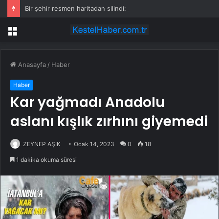
Bir şehir resmen haritadan silindi: Halk tahliye edildi
Menü
Anasayfa
/
Haber
Haber
Kar yağmadı Anadolu
aslanı kışlık zırhını giyemedi
ZEYNEP AŞIK
Ocak 14, 2023
0
18
1 dakika okuma süresi