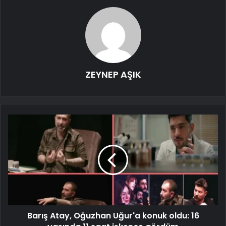
ZEYNEP AŞIK
Barış Atay, Oğuzhan Uğur'a konuk oldu: 16