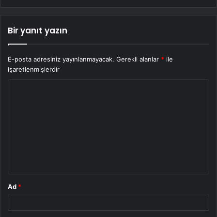
Bir yanıt yazın
E-posta adresiniz yayınlanmayacak.
Gerekli alanlar
*
ile
işaretlenmişlerdir
Y
o
r
u
m
*
Ad
*