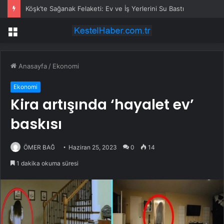
Köşk’te Sağanak Felaketi: Ev ve İş Yerlerini Su Bastı
Menü
Anasayfa
/
Ekonomi
Ekonomi
Kira artışında ‘hayalet ev’
baskısı
ÖMER BAĞ
Haziran 25, 2023
0
14
1 dakika okuma süresi