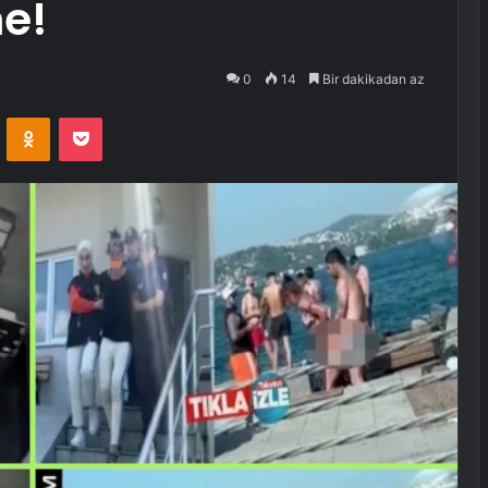
me!
0
14
Bir dakikadan az
VKontakte
Odnoklassniki
Pocket