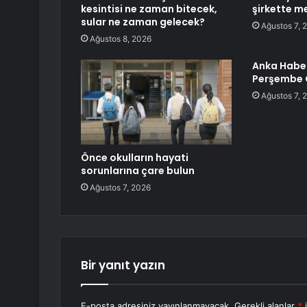
kesintisi ne zaman bitecek,
şirkette m
sular ne zaman gelecek?
Ağustos 7, 
Ağustos 8, 2026
Anka Habe
Perşembe
Ağustos 7, 
Önce okulların hayati
sorunlarına çare bulun
Ağustos 7, 2026
Bir yanıt yazın
E-posta adresiniz yayınlanmayacak.
Gerekli alanlar
*
i