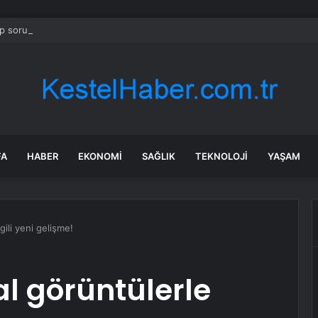
 soruşturmasında iş insanı Hüseyin Başaran’a tutuklama talebi
FA
HABER
EKONOMI
SAĞLIK
TEKNOLOJI
YAŞAM
gili yeni gelişme!
l görüntülerle