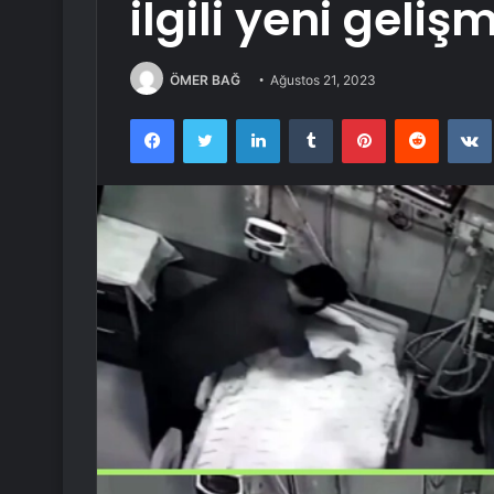
ilgili yeni geliş
ÖMER BAĞ
Ağustos 21, 2023
Facebook
Twitter
LinkedIn
Tumblr
Pinterest
Reddit