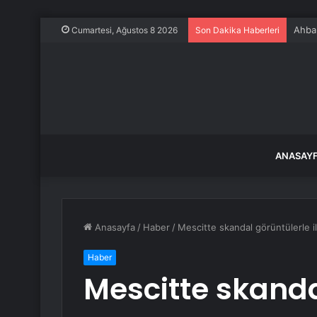
Ahbap
Cumartesi, Ağustos 8 2026
Son Dakika Haberleri
ANASAY
Anasayfa
/
Haber
/
Mescitte skandal görüntülerle il
Haber
Mescitte skanda