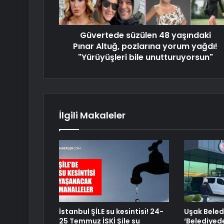
Güvertede süzülen 48 yaşındaki
Pınar Altuğ, pozlarına yorum yağdı!
"Yürüyüşleri bile unutturuyorsun"
İlgili Makaleler
İstanbul ŞİLE su kesintisi! 24-
Uşak Beled
25 Temmuz İSKİ Şile su
‘Belediyed