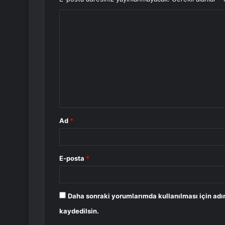
Y
o
r
u
m
*
Ad
*
E-posta
*
Daha sonraki yorumlarımda kullanılması için adı
kaydedilsin.