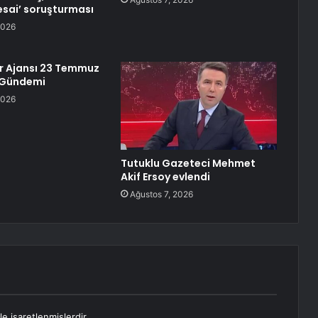
esai’ soruşturması
2026
r Ajansı 23 Temmuz
 Gündemi
2026
Tutuklu Gazeteci Mehmet
Akif Ersoy evlendi
Ağustos 7, 2026
le işaretlenmişlerdir