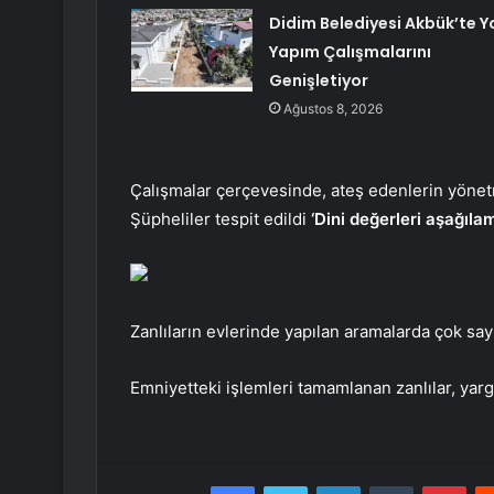
Didim Belediyesi Akbük’te Y
Yapım Çalışmalarını
Genişletiyor
Ağustos 8, 2026
Çalışmalar çerçevesinde, ateş edenlerin yönet
Şüpheliler tespit edildi
‘Dini değerleri aşağıla
Zanlıların evlerinde yapılan aramalarda çok sayı
Emniyetteki işlemleri tamamlanan zanlılar, yar
Facebook
Twitter
LinkedIn
Tumblr
Pint