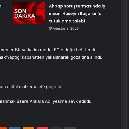
ol
Ahbap soruşturmasında iş
insanı Hüseyin Başaran’a
tutuklama talebi
Ağustos 8, 2026
menler BK ve kadın model EC olduğu belirlendi.
mak’
Yaptığı kabahatten yakalanarak gözaltına alındı.
da dijital malzeme ele geçirildi.
gılanmak üzere Ankara Adliyesi’ne sevk edildi.
erest
Reddit
VKontakte
Odnoklassniki
Pocket
E-Posta ile paylaş
Yazdır