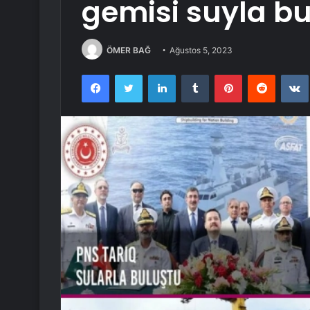
gemisi suyla bu
ÖMER BAĞ
Ağustos 5, 2023
Facebook
Twitter
LinkedIn
Tumblr
Pinterest
Reddit