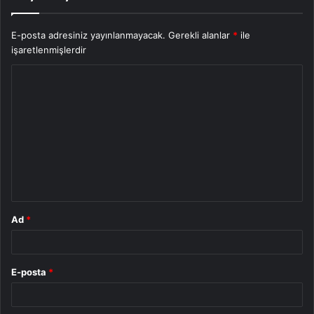
E-posta adresiniz yayınlanmayacak.
Gerekli alanlar
*
ile
işaretlenmişlerdir
Y
o
r
u
m
*
Ad
*
E-posta
*