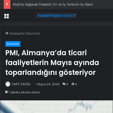
Köşk’te Sağanak Felaketi: Ev ve İş Yerlerini Su Bastı
Menü
Anasayfa
/
Ekonomi
Ekonomi
PMI, Almanya’da ticari
faaliyetlerin Mayıs ayında
toparlandığını gösteriyor
ÜMİT SAVĞA
Mayıs 24, 2024
0
0
1 dakika okuma süresi