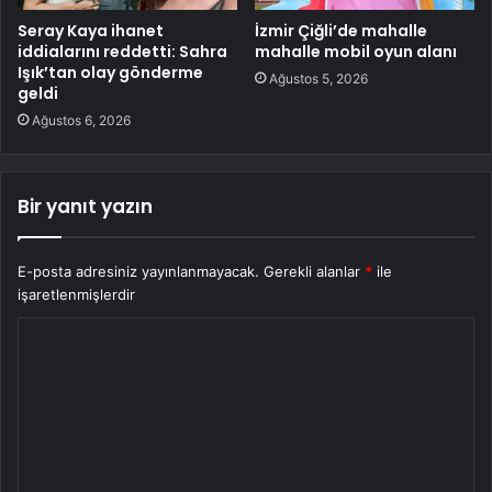
Seray Kaya ihanet
İzmir Çiğli’de mahalle
iddialarını reddetti: Sahra
mahalle mobil oyun alanı
Işık’tan olay gönderme
Ağustos 5, 2026
geldi
Ağustos 6, 2026
Bir yanıt yazın
E-posta adresiniz yayınlanmayacak.
Gerekli alanlar
*
ile
işaretlenmişlerdir
Y
o
r
u
m