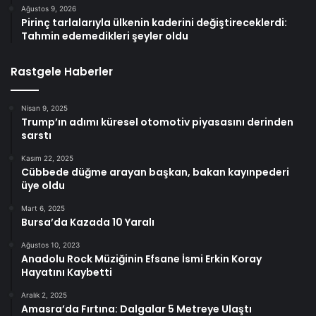
Ağustos 9, 2026
Pirinç tarlalarıyla ülkenin kaderini değiştireceklerdi:
Tahmin edemedikleri şeyler oldu
Rastgele Haberler
Nisan 9, 2025
Trump’ın adımı küresel otomotiv piyasasını derinden
sarstı
Kasım 22, 2025
Cübbede düğme arayan başkan, bakan kayınpederi
üye oldu
Mart 6, 2025
Bursa’da Kazada 10 Yaralı
Ağustos 10, 2023
Anadolu Rock Müziğinin Efsane İsmi Erkin Koray
Hayatını Kaybetti
Aralık 2, 2025
Amasra’da Fırtına: Dalgalar 5 Metreye Ulaştı