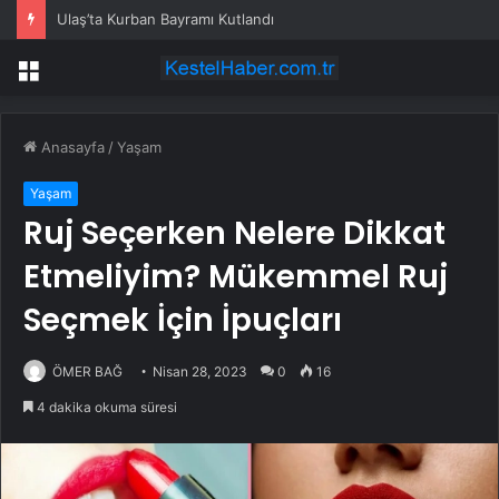
Ulaş’ta Kurban Bayramı Kutlandı
Menü
Anasayfa
/
Yaşam
Yaşam
Ruj Seçerken Nelere Dikkat
Etmeliyim? Mükemmel Ruj
Seçmek İçin İpuçları
ÖMER BAĞ
Nisan 28, 2023
0
16
4 dakika okuma süresi