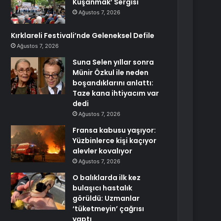
Kuşanmak’ Sergisi
Ağustos 7, 2026
Kırklareli Festivali’nde Geleneksel Defile
Ağustos 7, 2026
Suna Selen yıllar sonra
Münir Özkul ile neden
boşandıklarını anlattı:
Taze kana ihtiyacım var
dedi
Ağustos 7, 2026
Fransa kabusu yaşıyor:
Yüzbinlerce kişi kaçıyor
alevler kovalıyor
Ağustos 7, 2026
O balıklarda ilk kez
bulaşıcı hastalık
görüldü: Uzmanlar
‘tüketmeyin’ çağrısı
yaptı