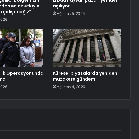
elik: “Bölgemizin
Erbaa hayvan pazarı yeniden
dan en az etkiyle
açılıyor
n çalışacağız”
Ağustos 5, 2026
2026
ılık Operasyonunda
Küresel piyasalarda yeniden
ama
müzakere gündemi
2026
Ağustos 4, 2026