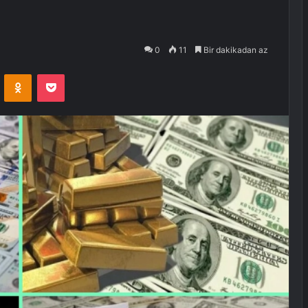
0
11
Bir dakikadan az
VKontakte
Odnoklassniki
Pocket