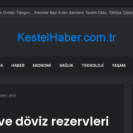
taş: Terörsüz Türkiye tarihi bir adımdır
FA
HABER
EKONOMI
SAĞLIK
TEKNOLOJI
YAŞAM
leri arttı
ve döviz rezervleri