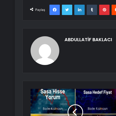
Facebook
Twitter
LinkedIn
Tumblr
Pint
Paylaş
ABDULLATİF BAKLACI