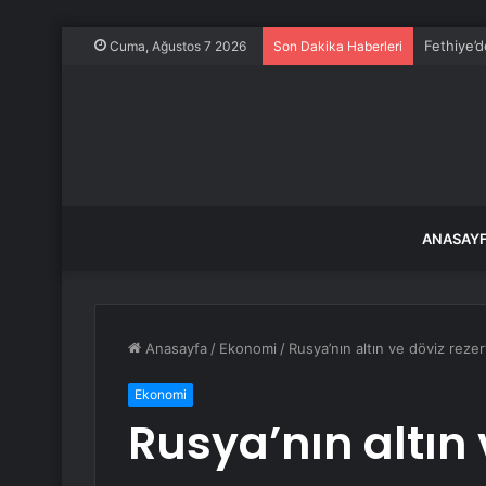
Bakan Gök
Cuma, Ağustos 7 2026
Son Dakika Haberleri
ANASAY
Anasayfa
/
Ekonomi
/
Rusya’nın altın ve döviz rezerv
Ekonomi
Rusya’nın altın 