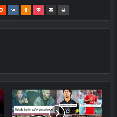
erest
Reddit
VKontakte
Odnoklassniki
Pocket
E-Posta ile paylaş
Yazdır