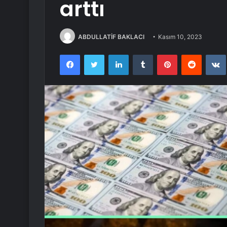
arttı
ABDULLATİF BAKLACI
Kasım 10, 2023
Facebook
Twitter
LinkedIn
Tumblr
Pinterest
Reddit