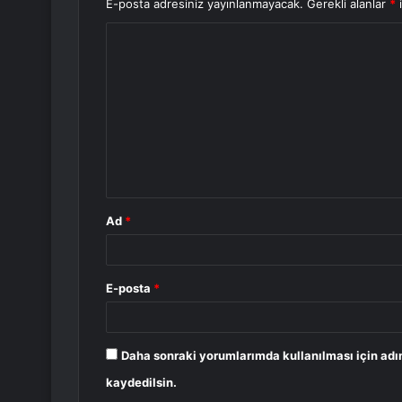
E-posta adresiniz yayınlanmayacak.
Gerekli alanlar
*
i
Y
o
r
u
m
*
Ad
*
E-posta
*
Daha sonraki yorumlarımda kullanılması için adı
kaydedilsin.