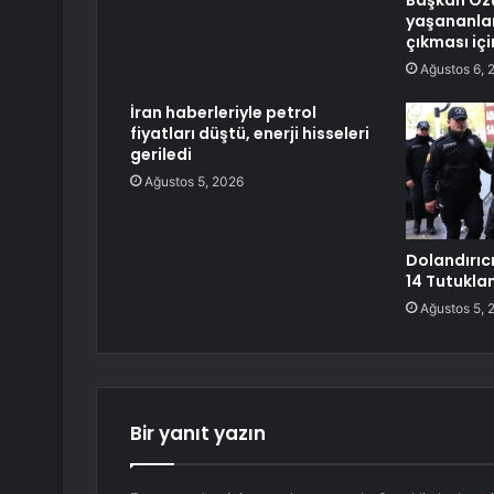
Başkan Özç
yaşananlar
çıkması içi
Ağustos 6, 
İran haberleriyle petrol
fiyatları düştü, enerji hisseleri
geriledi
Ağustos 5, 2026
Dolandırıc
14 Tutukl
Ağustos 5, 
Bir yanıt yazın