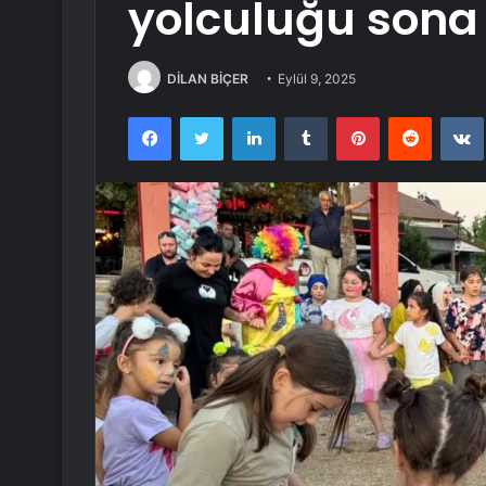
yolculuğu sona 
DİLAN BİÇER
Eylül 9, 2025
Facebook
Twitter
LinkedIn
Tumblr
Pinterest
Reddit