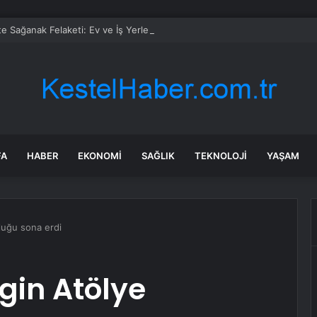
te Sağanak Felaketi: Ev ve İş Yerlerini Su Bastı
FA
HABER
EKONOMI
SAĞLIK
TEKNOLOJI
YAŞAM
luğu sona erdi
gin Atölye