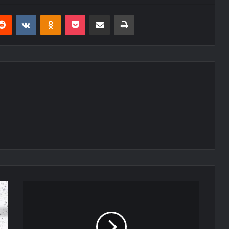
erest
Reddit
VKontakte
Odnoklassniki
Pocket
E-Posta ile paylaş
Yazdır