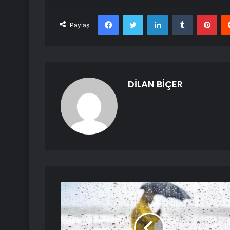
Facebook
Twitter
LinkedIn
Tumblr
Pint
Paylaş
DİLAN BİÇER