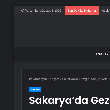
Köşk’
Perşembe, Ağustos 6 2026
Son Dakika Haberleri
ANASAY
Anasayfa
/
Yaşam
/
Sakarya’da Gezgin Atölye yolcu
Yaşam
Sakarya’da Gez