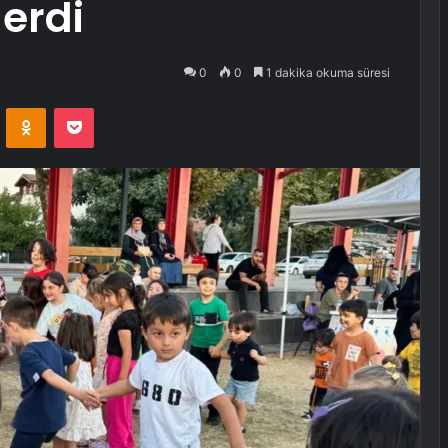
erdi
0
0
1 dakika okuma süresi
VKontakte
Odnoklassniki
Pocket