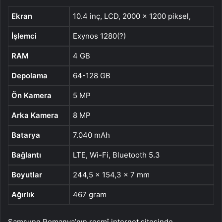
Ekran
10.4 inç, LCD, 2000 x 1200 piksel,
İşlemci
Exynos 1280(?)
RAM
4 GB
Depolama
64-128 GB
Ön Kamera
5 MP
Arka Kamera
8 MP
Batarya
7.040 mAh
Bağlantı
LTE, Wi-Fi, Bluetooth 5.3
Boyutlar
244,5 x 154,3 x 7 mm
Ağırlık
467 gram
Samsung Romanya’nın resmî internet sitesinde