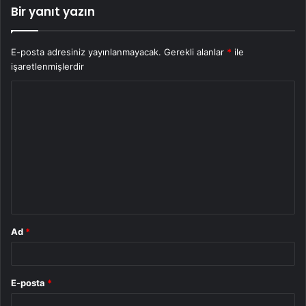
Bir yanıt yazın
E-posta adresiniz yayınlanmayacak.
Gerekli alanlar
*
ile
işaretlenmişlerdir
Y
o
r
u
m
*
Ad
*
E-posta
*