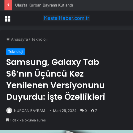
Ulaş’ta Kurban Bayramı Kutlandı
Menü
Anasayfa
/
Teknoloji
Teknoloji
Samsung, Galaxy Tab
S6’nın Üçüncü Kez
Yenilenen Versiyonunu
Duyurdu: İşte Özellikleri
NURCAN BAYRAM
Mart 25, 2024
0
7
1 dakika okuma süresi