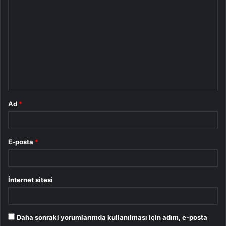
Y
o
r
u
m
*
Ad
*
E-posta
*
İnternet sitesi
Daha sonraki yorumlarımda kullanılması için adım, e-posta