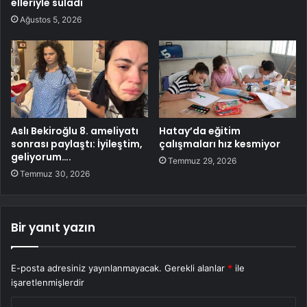
elleriyle suladı
Ağustos 5, 2026
Aslı Bekiroğlu 8. ameliyatı
Hatay’da eğitim
sonrası paylaştı: İyileştim,
çalışmaları hız kesmiyor
geliyorum….
Temmuz 29, 2026
Temmuz 30, 2026
Bir yanıt yazın
E-posta adresiniz yayınlanmayacak.
Gerekli alanlar
*
ile
işaretlenmişlerdir