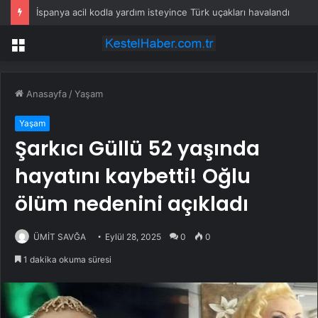
İspanya acil kodla yardım isteyince Türk uçakları havalandı
Menü
Anasayfa
/
Yaşam
Yaşam
Şarkıcı Güllü 52 yaşında
hayatını kaybetti! Oğlu
ölüm nedenini açıkladı
ÜMİT SAVĞA
Eylül 28, 2025
0
0
1 dakika okuma süresi