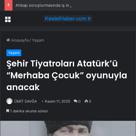
Ahbap soruşturmasında iş insanı Hüseyin Başaran’a tutuklama talebi
Menü
Anasayfa
/
Yaşam
Yaşam
Şehir Tiyatroları Atatürk’ü
“Merhaba Çocuk” oyunuyla
anacak
ÜMİT SAVĞA
Kasım 11, 2025
0
0
1 dakika okuma süresi