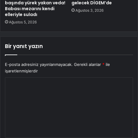
başında yürek yakan veda!
gelecek DİGEM’de
Babası mezarını kendi
Ağustos 3, 2026
elleriyle suladı
Ağustos 5, 2026
Bir yanıt yazın
E-posta adresiniz yayınlanmayacak.
Gerekli alanlar
*
ile
işaretlenmişlerdir
Y
o
r
u
m
*