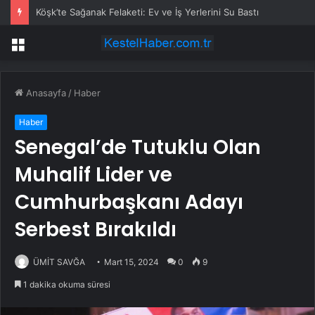
Köşk’te Sağanak Felaketi: Ev ve İş Yerlerini Su Bastı
Menü
Anasayfa
/
Haber
Haber
Senegal’de Tutuklu Olan
Muhalif Lider ve
Cumhurbaşkanı Adayı
Serbest Bırakıldı
ÜMİT SAVĞA
Mart 15, 2024
0
9
1 dakika okuma süresi