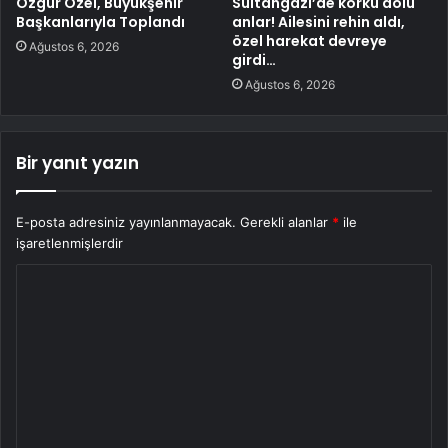
Özgür Özel, Büyükşehir
Sultangazi’de korku dolu
Başkanlarıyla Toplandı
anlar! Ailesini rehin aldı,
özel harekat devreye
Ağustos 6, 2026
girdi…
Ağustos 6, 2026
Bir yanıt yazın
E-posta adresiniz yayınlanmayacak.
Gerekli alanlar
*
ile
işaretlenmişlerdir
Y
o
r
u
m
*