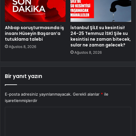
Ahbap soruşturmasında iş
İstanbul ŞİLE su kesintisi!
insanı Hüseyin Başaran’a
24-25 Temmuz İSKİ Şile su
tutuklama talebi
kesintisi ne zaman bitecek,
sular ne zaman gelecek?
Ağustos 8, 2026
Ağustos 8, 2026
Bir yanıt yazın
E-posta adresiniz yayınlanmayacak.
Gerekli alanlar
*
ile
işaretlenmişlerdir
Y
o
r