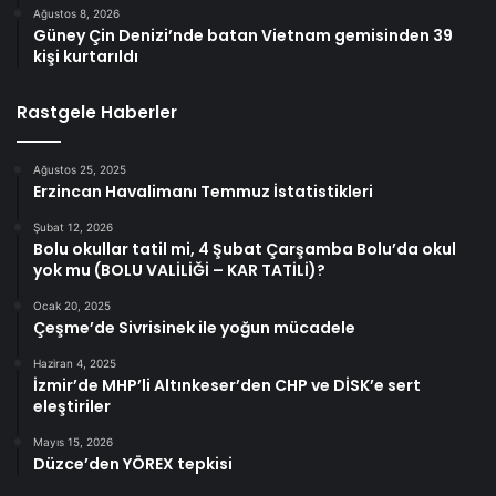
Ağustos 8, 2026
Güney Çin Denizi’nde batan Vietnam gemisinden 39
kişi kurtarıldı
Rastgele Haberler
Ağustos 25, 2025
Erzincan Havalimanı Temmuz İstatistikleri
Şubat 12, 2026
Bolu okullar tatil mi, 4 Şubat Çarşamba Bolu’da okul
yok mu (BOLU VALİLİĞİ – KAR TATİLİ)?
Ocak 20, 2025
Çeşme’de Sivrisinek ile yoğun mücadele
Haziran 4, 2025
İzmir’de MHP’li Altınkeser’den CHP ve DİSK’e sert
eleştiriler
Mayıs 15, 2026
Düzce’den YÖREX tepkisi