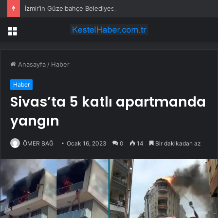
İzmir’in Güzelbahçe Belediyesi’ne operasyon! CHP’li Başkan Mustafa Günay dahil, çok sayıda gözaltı var
Menü
Anasayfa
/
Haber
Haber
Sivas’ta 5 katlı apartmanda
yangın
ÖMER BAĞ
Ocak 16, 2023
0
14
Bir dakikadan az