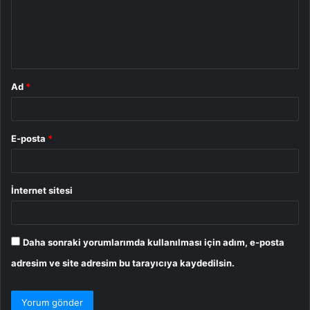
u
m
*
Ad
*
E-posta
*
İnternet sitesi
Daha sonraki yorumlarımda kullanılması için adım, e-posta
adresim ve site adresim bu tarayıcıya kaydedilsin.