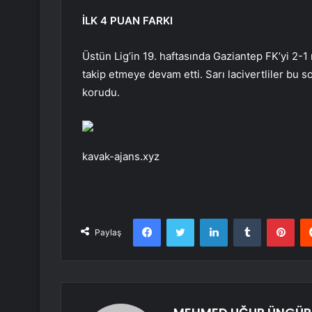
İLK 4 PUAN FARKI
Üstün Lig’in 19. haftasında Gaziantep FK’yi 2-
takip etmeye devam etti. Sarı lacivertliler bu s
korudu.
kavak-ajans.xyz
Facebook
Twitter
LinkedIn
Tumblr
Pint
Paylaş