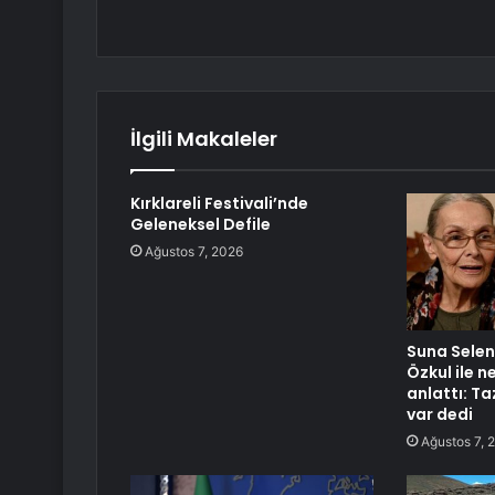
İlgili Makaleler
Kırklareli Festivali’nde
Geleneksel Defile
Ağustos 7, 2026
Suna Selen 
Özkul ile 
anlattı: T
var dedi
Ağustos 7, 