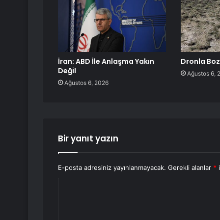
İran: ABD İle Anlaşma Yakın
Dronla Boza
Değil
Ağustos 6, 
Ağustos 6, 2026
Bir yanıt yazın
E-posta adresiniz yayınlanmayacak.
Gerekli alanlar
*
i
Y
o
r