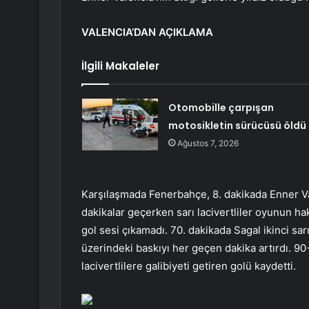
VALENCIA’DAN AÇIKLAMA
İlgili Makaleler
Otomobille çarpışan
motosikletin sürücüsü öldü
Ağustos 7, 2026
Karşılaşmada Fenerbahçe, 8. dakikada Enner Va
dakikalar geçerken sarı lacivertliler oyunun ha
gol sesi çıkamadı. 70. dakikada Sagal ikinci sar
üzerindeki baskıyı her geçen dakika artırdı. 90
lacivertlilere galibiyeti getiren golü kaydetti.