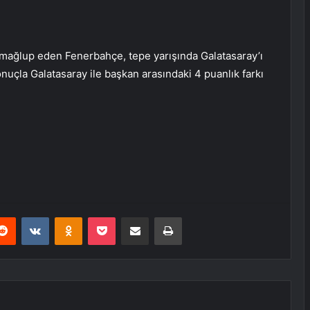
1 mağlup eden Fenerbahçe, tepe yarışında Galatasaray’ı
onuçla Galatasaray ile başkan arasındaki 4 puanlık farkı
erest
Reddit
VKontakte
Odnoklassniki
Pocket
E-Posta ile paylaş
Yazdır