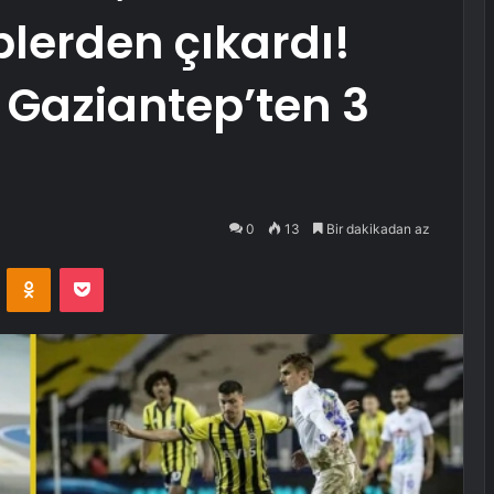
plerden çıkardı!
er Gaziantep’ten 3
0
13
Bir dakikadan az
VKontakte
Odnoklassniki
Pocket