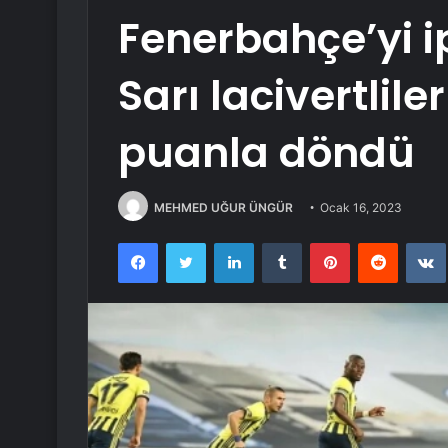
Fenerbahçe’yi i
Sarı lacivertlil
puanla döndü
MEHMED UĞUR ÜNGÜR
Ocak 16, 2023
Facebook
Twitter
LinkedIn
Tumblr
Pinterest
Reddit