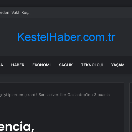
erden ‘Vakti Kuşanmak’ Sergisi
FA
HABER
EKONOMI
SAĞLIK
TEKNOLOJI
YAŞAM
’yi iplerden çıkardı! Sarı lacivertliler Gaziantep’ten 3 puanla
encia,