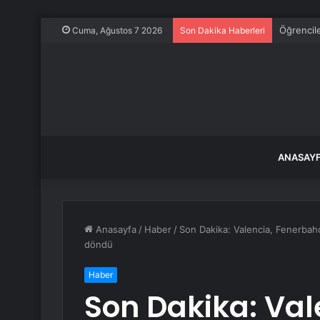
Öğrencil
Cuma, Ağustos 7 2026
Son Dakika Haberleri
ANASAY
Anasayfa
/
Haber
/
Son Dakika: Valencia, Fenerbahçe
döndü
Haber
Son Dakika: Val