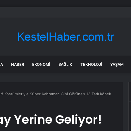
ya elektrikli otomobillere iki ayda 54 milyon euro teşvik verdi
FA
HABER
EKONOMI
SAĞLIK
TEKNOLOJI
YAŞAM
r! Kostümleriyle Süper Kahraman Gibi Görünen 13 Tatlı Köpek
y Yerine Geliyor!