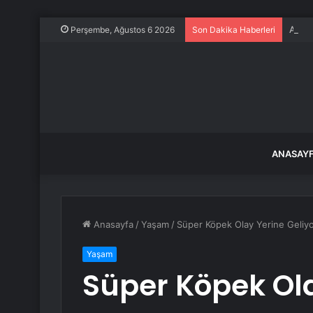
Alman
Perşembe, Ağustos 6 2026
Son Dakika Haberleri
ANASAY
Anasayfa
/
Yaşam
/
Süper Köpek Olay Yerine Geliyo
Yaşam
Süper Köpek Ola