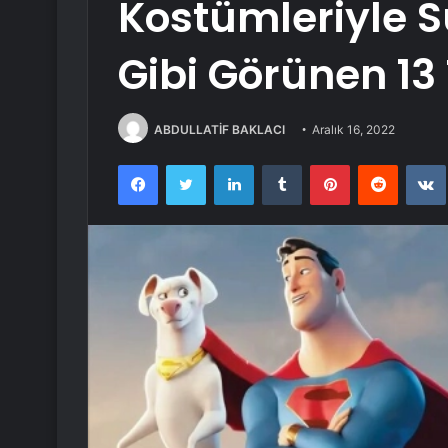
Kostümleriyle 
Gibi Görünen 13
ABDULLATİF BAKLACI
Aralık 16, 2022
Facebook
Twitter
LinkedIn
Tumblr
Pinterest
Reddit