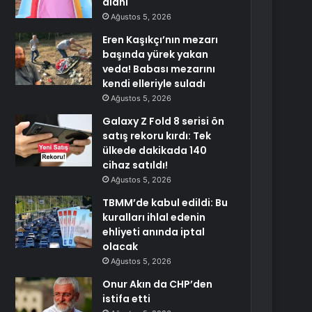
alanı
Ağustos 5, 2026
Eren Kaşıkçı’nın mezarı
başında yürek yakan
veda! Babası mezarını
kendi elleriyle suladı
Ağustos 5, 2026
Galaxy Z Fold 8 serisi ön
satış rekoru kırdı: Tek
ülkede dakikada 140
cihaz satıldı!
Ağustos 5, 2026
TBMM’de kabul edildi: Bu
kuralları ihlal edenin
ehliyeti anında iptal
olacak
Ağustos 5, 2026
Onur Akın da CHP’den
istifa etti