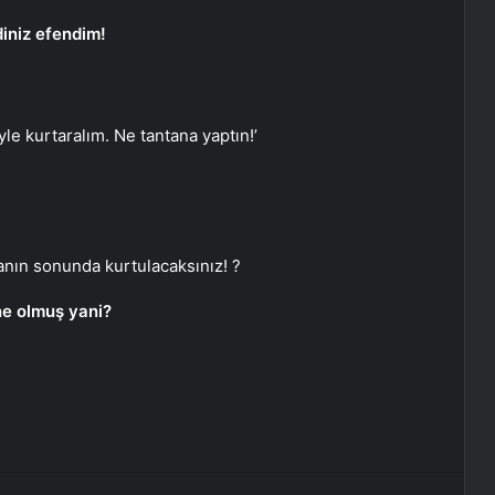
diniz efendim!
yle kurtaralım. Ne tantana yaptın!’
nın sonunda kurtulacaksınız! ?
 ne olmuş yani?
erest
Reddit
VKontakte
Odnoklassniki
Pocket
E-Posta ile paylaş
Yazdır