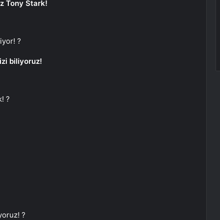
liz Tony Stark!
iyor! ?
zi biliyoruz!
k! ?
yoruz! ?