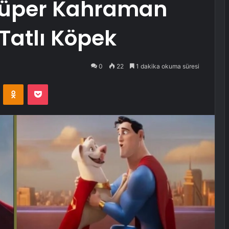
Süper Kahraman
 Tatlı Köpek
0
22
1 dakika okuma süresi
VKontakte
Odnoklassniki
Pocket