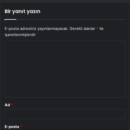
Bir yanıt yazın
E-posta adresiniz yayınlanmayacak.
Gerekli alanlar
*
ile
işaretlenmişlerdir
Y
o
r
u
m
*
Ad
*
E-posta
*