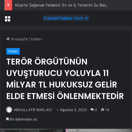
Köşk’te Sağanak Felaketi: Ev ve İş Yerlerini Su Bastı
Menü
Anasayfa
/
Haber
Haber
TERÖR ÖRGÜTÜNÜN
UYUŞTURUCU YOLUYLA 11
MİLYAR TL HUKUKSUZ GELİR
ELDE ETMESİ ÖNLENMEKTEDİR
ABDULLATİF BAKLACI
Ağustos 3, 2023
0
14
Bir dakikadan az