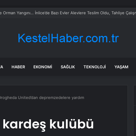
taş: Terörsüz Türkiye tarihi bir adımdır
FA
HABER
EKONOMI
SAĞLIK
TEKNOLOJI
YAŞAM
Drogheda United’dan depremzedelere yardım
 kardeş kulübü