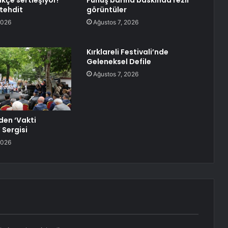
kçe sertleşiyor!
Fuhuş barına baskında rezil
 tehdit
görüntüler
2026
Ağustos 7, 2026
Kırklareli Festivali’nde
Geleneksel Defile
Ağustos 7, 2026
den ‘Vakti
Sergisi
2026