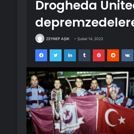
Drogheda Unite
depremzedeler
ZEYNEP AŞIK
Şubat 14, 2023
Facebook
Twitter
LinkedIn
Tumblr
Pinterest
Reddit