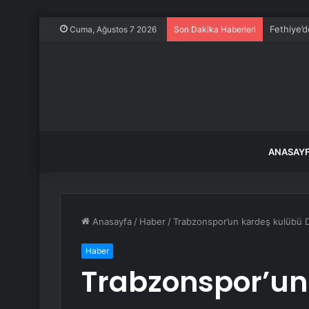
Bakan Gök
Cuma, Ağustos 7 2026
Son Dakika Haberleri
ANASAY
Anasayfa
/
Haber
/
Trabzonspor’un kardeş kulübü 
Haber
Trabzonspor’un