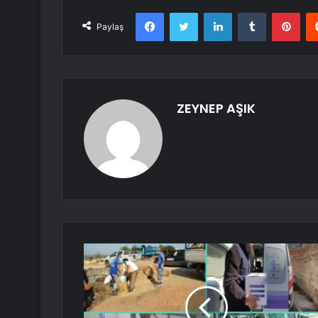
Facebook
Twitter
LinkedIn
Tumblr
Pint
Paylaş
ZEYNEP AŞIK