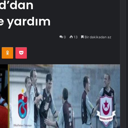
d’dan
e yardım
0
13
Bir dakikadan az
VKontakte
Odnoklassniki
Pocket