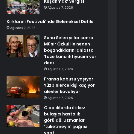
Kuşanmak’ Sergisi
Ağustos 7, 2026
Kırklareli Festivali’nde Geleneksel Defile
Ağustos 7, 2026
Suna Selen yıllar sonra
Münir Özkul ile neden
boşandıklarını anlattı:
Taze kana ihtiyacım var
dedi
Ağustos 7, 2026
Fransa kabusu yaşıyor:
Yüzbinlerce kişi kaçıyor
alevler kovalıyor
Ağustos 7, 2026
O balıklarda ilk kez
bulaşıcı hastalık
görüldü: Uzmanlar
‘tüketmeyin’ çağrısı
yaptı