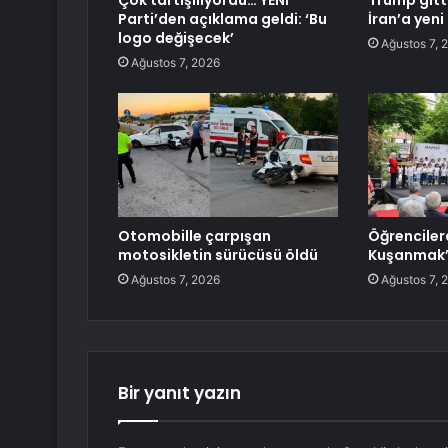
Çok tartışılıyordu… YENİ
Trump gitti
Parti’den açıklama geldi: ‘Bu
İran’a yeni
logo değişecek’
Ağustos 7, 
Ağustos 7, 2026
Otomobille çarpışan
Öğrenciler
motosikletin sürücüsü öldü
Kuşanmak’ 
Ağustos 7, 2026
Ağustos 7, 
Bir yanıt yazın