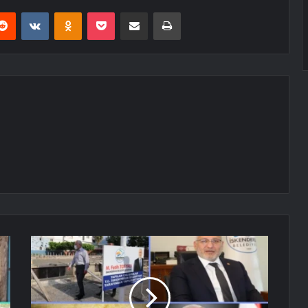
erest
Reddit
VKontakte
Odnoklassniki
Pocket
E-Posta ile paylaş
Yazdır