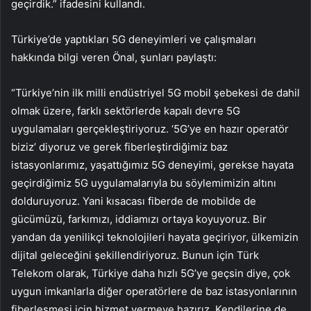
geçirdik.” ifadesini kullandı.
Türkiye’de yaptıkları 5G deneyimleri ve çalışmaları
hakkında bilgi veren Önal, şunları paylaştı:
“Türkiye’nin ilk milli endüstriyel 5G mobil şebekesi de dahil
olmak üzere, farklı sektörlerde kapalı devre 5G
uygulamaları gerçekleştiriyoruz. ‘5G’ye en hazır operatör
biziz’ diyoruz ve gerek fiberleştirdiğimiz baz
istasyonlarımız, yaşattığımız 5G deneyimi, gerekse hayata
geçirdiğimiz 5G uygulamalarıyla bu söylemimizin altını
dolduruyoruz. Yani kısacası fiberde de mobilde de
gücümüzü, farkımızı, iddiamızı ortaya koyuyoruz. Bir
yandan da yenilikçi teknolojileri hayata geçiriyor, ülkemizin
dijital geleceğini şekillendiriyoruz. Bunun için Türk
Telekom olarak, Türkiye daha hızlı 5G’ye geçsin diye, çok
uygun imkanlarla diğer operatörlere de baz istasyonlarının
fiberleşmesi için hizmet vermeye hazırız. Kendilerine de