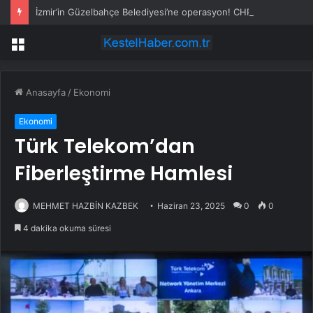
İzmir’in Güzelbahçe Belediyesi’ne operasyon! CHP’li Başkan Mustafa Günay dahil, çok sayıda gözaltı var
Menü
Anasayfa
/
Ekonomi
Ekonomi
Türk Telekom’dan
Fiberleştirme Hamlesi
MEHMET HAZBİN KAZBEK
Haziran 23, 2025
0
0
4 dakika okuma süresi