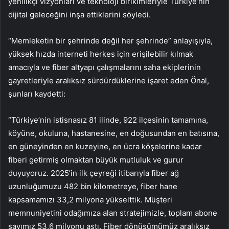
yenilikçi vizyonları ve teknoloji birikimleriyle Türkiye’nin
dijital geleceğini inşa ettiklerini söyledi.
“Memleketin bir şehrinde değil her şehrinde” anlayışıyla,
yüksek hızda interneti herkes için erişilebilir kılmak
amacıyla ve fiber altyapı çalışmalarını saha ekiplerinin
gayretleriyle aralıksız sürdürdüklerine işaret eden Önal,
şunları kaydetti:
“Türkiye’nin istisnasız 81 ilinde, 922 ilçesinin tamamına,
köyüne, okuluna, hastanesine, en doğusundan en batısına,
en güneyinden en kuzeyine, en ücra köşelerine kadar
fiberi getirmiş olmaktan büyük mutluluk ve gurur
duyuyoruz. 2025’in ilk çeyreği itibarıyla fiber ağ
uzunluğumuzu 482 bin kilometreye, fiber hane
kapsamamızı 33,2 milyona yükselttik. Müşteri
memnuniyetini odağımıza alan stratejimizle, toplam abone
sayımız 53,6 milyonu aştı. Fiber dönüşümümüz aralıksız