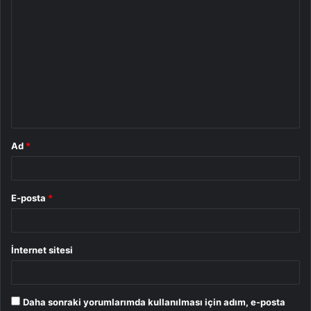
Y
o
r
u
m
*
Ad
*
E-posta
*
İnternet sitesi
Daha sonraki yorumlarımda kullanılması için adım, e-posta