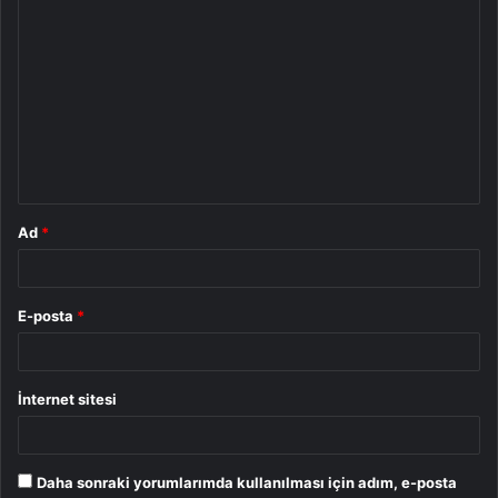
Y
o
r
u
m
*
Ad
*
E-posta
*
İnternet sitesi
Daha sonraki yorumlarımda kullanılması için adım, e-posta