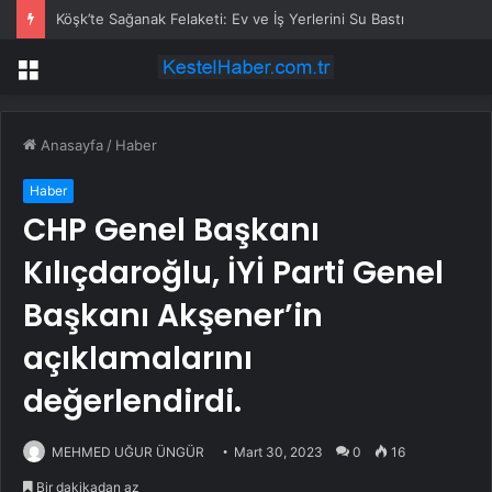
Köşk’te Sağanak Felaketi: Ev ve İş Yerlerini Su Bastı
Menü
Anasayfa
/
Haber
Haber
CHP Genel Başkanı
Kılıçdaroğlu, İYİ Parti Genel
Başkanı Akşener’in
açıklamalarını
değerlendirdi.
MEHMED UĞUR ÜNGÜR
Mart 30, 2023
0
16
Bir dakikadan az