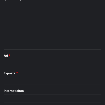
Y
o
r
u
m
*
Ad
*
E-posta
*
İnternet sitesi