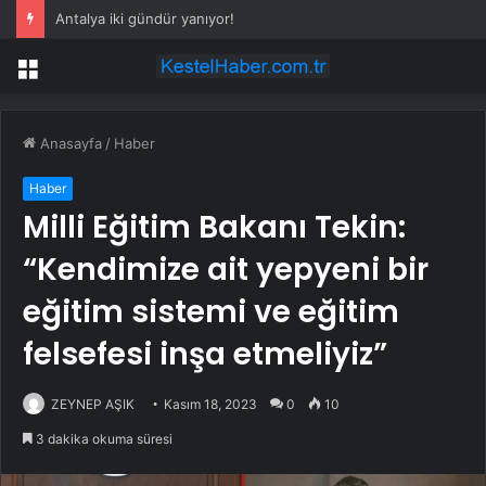
Antalya iki gündür yanıyor!
Menü
Anasayfa
/
Haber
Haber
Milli Eğitim Bakanı Tekin:
“Kendimize ait yepyeni bir
eğitim sistemi ve eğitim
felsefesi inşa etmeliyiz”
ZEYNEP AŞIK
Kasım 18, 2023
0
10
3 dakika okuma süresi