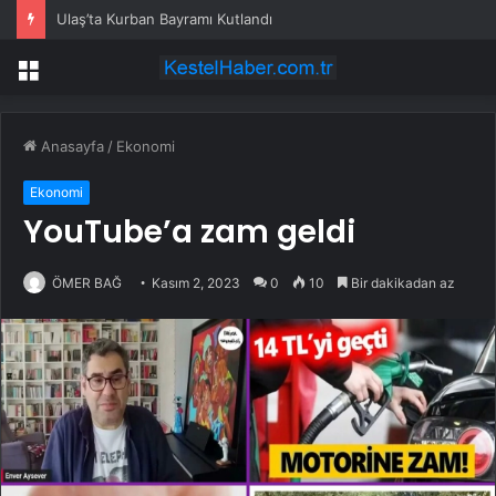
Ulaş’ta Kurban Bayramı Kutlandı
Menü
Anasayfa
/
Ekonomi
Ekonomi
YouTube’a zam geldi
ÖMER BAĞ
Kasım 2, 2023
0
10
Bir dakikadan az