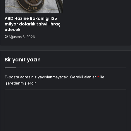
ABD Hazine Bakanlığı 125
milyar dolarlık tahvil ihraç
edecek
Ağustos 6, 2026
Bir yanıt yazın
E-posta adresiniz yayınlanmayacak.
Gerekli alanlar
*
ile
işaretlenmişlerdir
Y
o
r
u
m